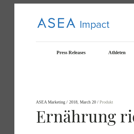
ASE
CONNECT
WITH ASEA
NEWS AND
Press Releases
Athleten
INFORMATI
ON
A
ASEA Marketing
2018, March 20
Produkt
IMP
Ernährung ri