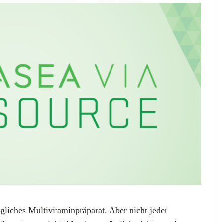
gliches Multivitaminpräparat. Aber nicht jeder