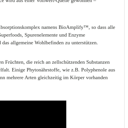
rce wird aus einer Vollwert-Quelle gewonnen –
 Absorptionskomplex namens BioAmplify™, so dass alle
o-Superfoods, Spurenelemente und Enzyme
das allgemeine Wohlbefinden zu unterstützen.
en Früchten, die reich an zellschützenden Substanzen
elfalt. Einige Phytonährstoffe, wie z.B. Polyphenole aus
enn mehrere Arten gleichzeitig im Körper vorhanden