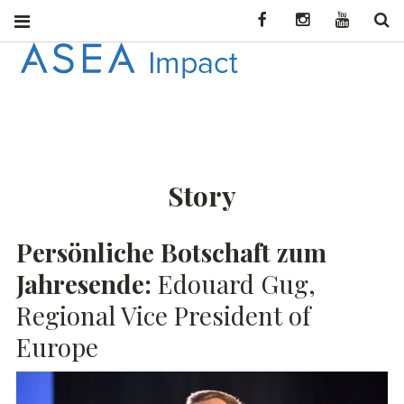
Facebook
Instagram
YouTube
Se
ASEA
CONNECT WITH
ASEA NEWS AND
IMPACT
INFORMATION
Story
DEU
Persönliche Botschaft zum
Jahresende:
Edouard Gug,
Regional Vice President of
Europe