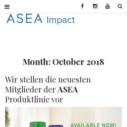
Facebook
Instagram
YouTube
Se
ASEA
CONNECT WITH
ASEA NEWS AND
IMPACT
INFORMATION
Month:
October 2018
DEU
Wir stellen die neuesten
Mitglieder der
ASEA
Produktlinie vor