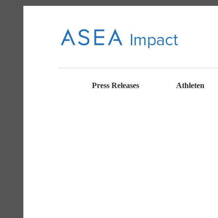
ASE
CONNECT
WITH ASEA
NEWS AND
Press Releases
Athleten
INFORMATI
ON
A
IMP