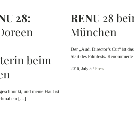
NU
28:
RENU
28 bei
 Doreen
München
Der „Audi Director’s Cut“ ist da
terin beim
Start des Filmfests. Renommierte
2016, July 5
Press
en
 geschminkt, und meine Haut ist
chmal ein […]