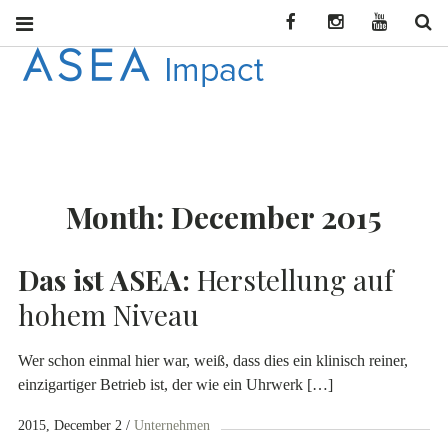
Facebook
Instagram
YouTube
Se
ASEA
CONNECT WITH
ASEA NEWS AND
IMPACT
INFORMATION
Month:
December 2015
DEU
Das ist ASEA:
Herstellung auf
hohem Niveau
Wer schon einmal hier war, weiß, dass dies ein klinisch reiner,
einzigartiger Betrieb ist, der wie ein Uhrwerk […]
2015, December 2
Unternehmen