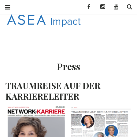
Facebook
Instagram
YouTube
Se
ASEA
CONNECT WITH
ASEA NEWS AND
IMPACT
INFORMATION
Press
DEU
TRAUMREISE
AUF
DER
KARRIERELEITER