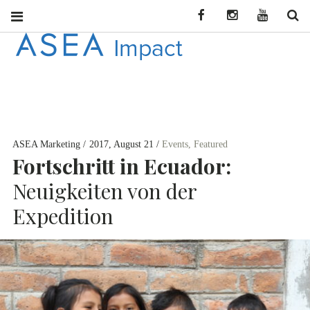
Facebook
Instagram
YouTube
Se
ASEA
CONNECT WITH
ASEA NEWS AND
IMPACT
INFORMATION
ASEA Marketing
2017, August 21
Events
,
Featured
DEU
Fortschritt in Ecuador:
Neuigkeiten von der
Expedition