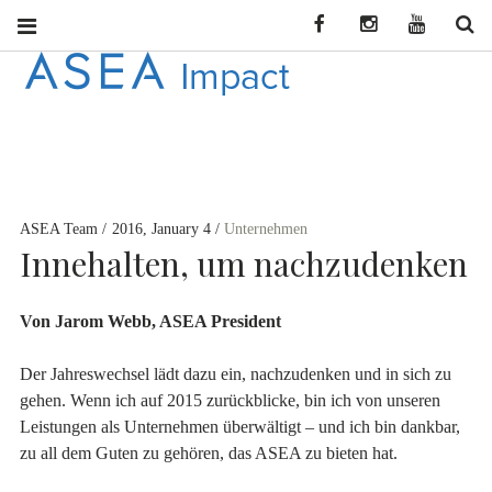
Facebook
Instagram
YouTube
Se
ASEA
CONNECT WITH
ASEA NEWS AND
IMPACT
INFORMATION
ASEA Team
2016, January 4
Unternehmen
DEU
Innehalten, um nachzudenken
Von Jarom Webb, ASEA President
Der Jahreswechsel lädt dazu ein, nachzudenken und in sich zu
gehen. Wenn ich auf 2015 zurückblicke, bin ich von unseren
Leistungen als Unternehmen überwältigt – und ich bin dankbar,
zu all dem Guten zu gehören, das ASEA zu bieten hat.